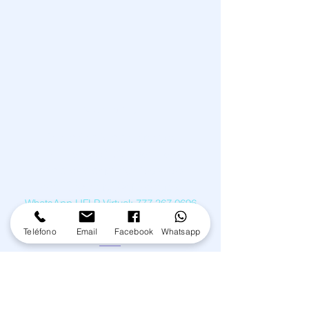
Contacto
Para má
s informes llámanos
Tel:
+52 (777) 312 1054
y 55
número de extensión 195 y 196
educacion.virtual@uflp.edu.mx
WhatsApp UFLP Virtual:
777 367 0696
WhatsApp Doctorado:
777 285 5021
Teléfono
Email
Facebook
Whatsapp
Dirección
Zarco #8, Col. Centro