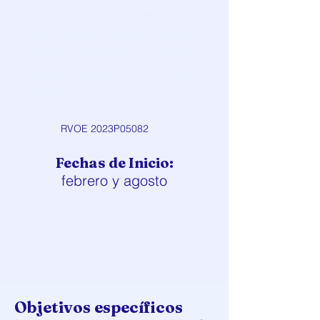
la educación; y que al finalizar sus
estudios generen proyectos de
intervención que fomenten el desarrollo
científico, tecnológico y humanístico
desde su contexto, para mejorar las
prácticas educativas y del medio
ambiente.
RVOE 2023P05082
Fechas de Inicio:
febrero y agosto
Duración de la maestría:
2 años
y 2
cuatrimestres
Objetivos específicos