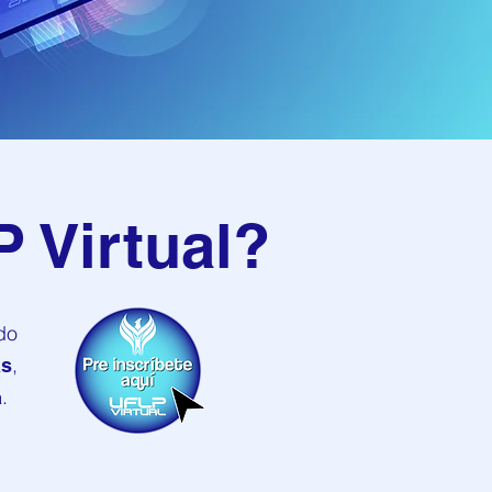
 Virtual?
do
,
as
.
a