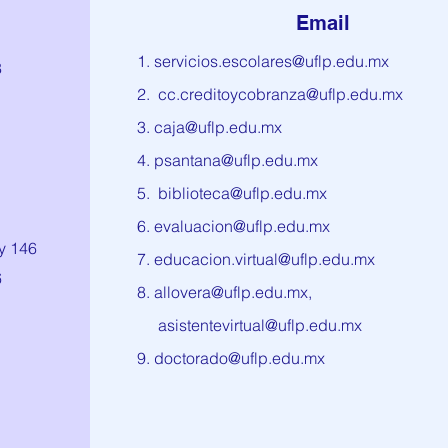
Email
servicios.escolares@uflp.edu.mx
8
cc.creditoycobranza@uflp.edu.mx
caja@uflp.edu.mx
psantana@uflp.edu.mx
biblioteca@uflp.edu.mx
evaluacion@uflp.edu.mx
y 146
educacion.virtual@uflp.edu.mx
6
allovera@uflp.edu.mx
,
asistentevirtual@uflp.edu.mx
doctorado@uflp.edu.mx