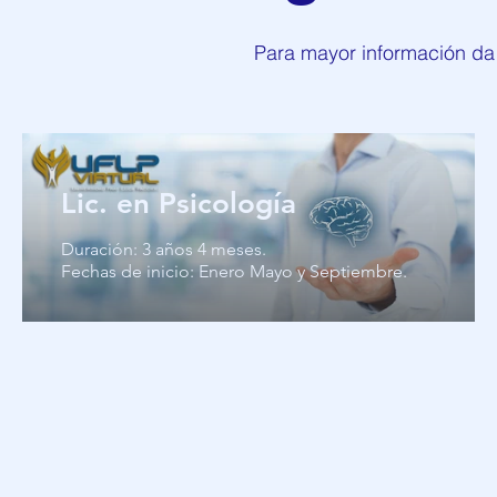
Para mayor información da c
Lic. en Psicología
Duración: 3 años 4 meses.
Fechas de inicio: Enero Mayo y Septiembre.