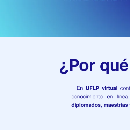
¿
Por qué
En
con
UFLP virtual
conocimiento
en líne
diplomados,
maestrías