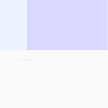
Dirección
Zarco #8, Col. Centro
Cuernavaca, Mor. México.