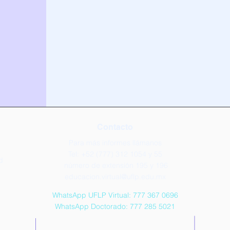
Contacto
Para má
s informes llámanos
Tel: +52 (777) 312 1054 y 55
d
número de extensión 195 y 196
educacion.virtual@uflp.edu.mx
WhatsApp UFLP Virtual: 777 367 0696
WhatsApp Doctorado: 777 285 5021